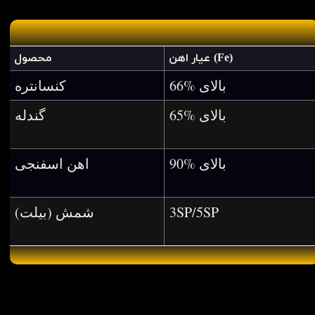
عیار اهن (Fe)
محصول
66% بالای
کنسانتره
65% بالای
گندله
90% بالای
اهن اسفنجی
3SP/5SP
شمش (بیلت)